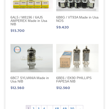
6AL5 / M8196 / 6AJ5
6B8G / VT93A Made in Usa
AMPEREX Made in Usa
NOS
NIB
$
9.420
$
15.700
6BC7 SYLVANIA Made in
6BE6 / EK90 PHILLIPS
Usa NIB
FAPESA NIB
$
12.560
$
12.560
1
2
3
4
…
48
49
50
→