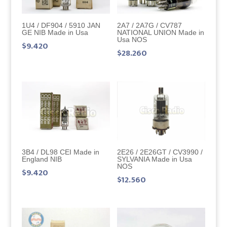
1U4 / DF904 / 5910 JAN
2A7 / 2A7G / CV787
GE NIB Made in Usa
NATIONAL UNION Made in
Usa NOS
$
9.420
$
28.260
2E26 / 2E26GT / CV3990 /
3B4 / DL98 CEI Made in
SYLVANIA Made in Usa
England NIB
NOS
$
9.420
$
12.560