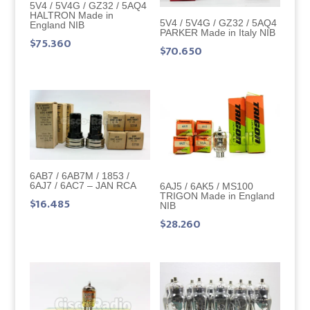
5V4 / 5V4G / GZ32 / 5AQ4
HALTRON Made in
5V4 / 5V4G / GZ32 / 5AQ4
England NIB
PARKER Made in Italy NIB
$
75.360
$
70.650
6AB7 / 6AB7M / 1853 /
6AJ7 / 6AC7 – JAN RCA
6AJ5 / 6AK5 / MS100
TRIGON Made in England
$
16.485
NIB
$
28.260