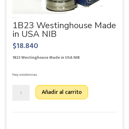
1B23 Westinghouse Made
in USA NIB
$
18.840
1B23 Westinghouse Made in USA NIB
Hay existencias
1B23
Añadir al carrito
Westinghouse
Made
in
USA
NIB
cantidad