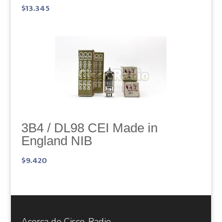
$
13.345
3B4 / DL98 CEI Made in
England NIB
$
9.420
Acerca de Cisco-Radio